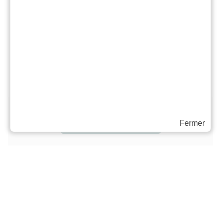
temps créatifs, une carrière, des passions d’enfance
longtemps assourdies, le bonheur d’avoir votre propre
entreprise. Et plus de confiance en vous !
Riez, émerveillez-vous, inspirez…
…respirez.
ACHETER EN LIGNE
Fermer