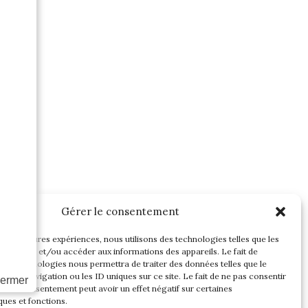
Gérer le consentement
les meilleures expériences, nous utilisons des technologies telles que les
r stocker et/ou accéder aux informations des appareils. Le fait de
 ces technologies nous permettra de traiter des données telles que le
t de navigation ou les ID uniques sur ce site. Le fait de ne pas consentir
ermer
r son consentement peut avoir un effet négatif sur certaines
ques et fonctions.