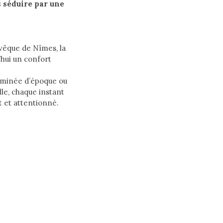
 séduire par une
évêque de Nîmes, la
’hui un confort
eminée
d’époque
ou
le,
chaque
instant
t
et
attentionné.