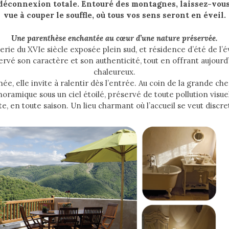
déconnexion totale. Entouré des montagnes, laissez-vous
vue à couper le souffle, où tous vos sens seront en éveil.
Une
parenthèse
enchantée
au
cœur
d’une
nature
préservée.
rie du XVI
e
siècle exposée plein sud, et résidence d’été de l’
ervé son caractère et son authenticité, tout en offrant aujourd
chaleureux.
née,
elle
invite
à
ralentir
dès
l’entrée.
Au
coin
de
la
grande ch
noramique
sous
un
ciel
étoilé,
préservé
de
toute
pollution
visuel
te,
en
toute
saison.
Un
lieu
charmant
où
l’accueil
se
veut
discre