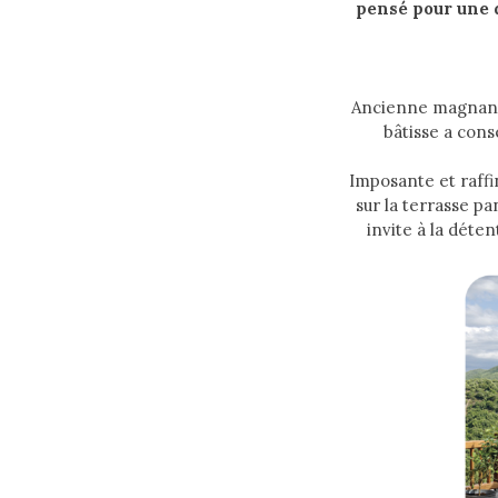
pensé pour une 
Ancienne magnane
bâtisse a cons
Imposante
et
raffi
sur
la
terrasse
pa
invite
à
la
déten