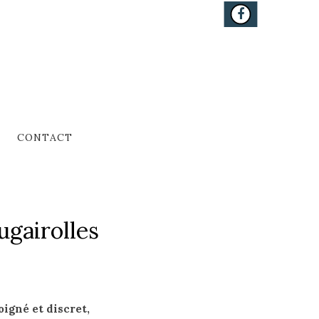
CONTACT
gairolles
oigné et discret,